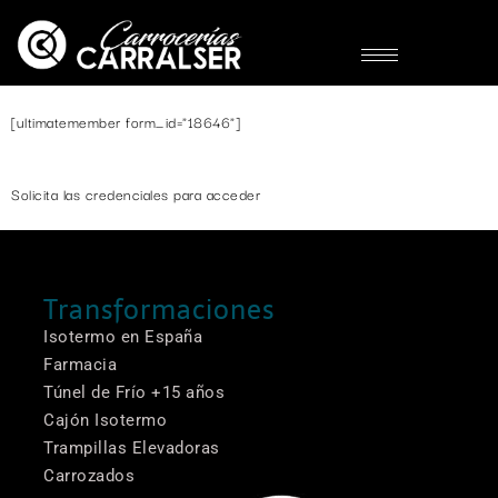
[ultimatemember form_id="18646"]
Solicita las credenciales para acceder
Transformaciones
Isotermo en España
Farmacia
Túnel de Frío +15 años
Cajón Isotermo
Trampillas Elevadoras
Carrozados