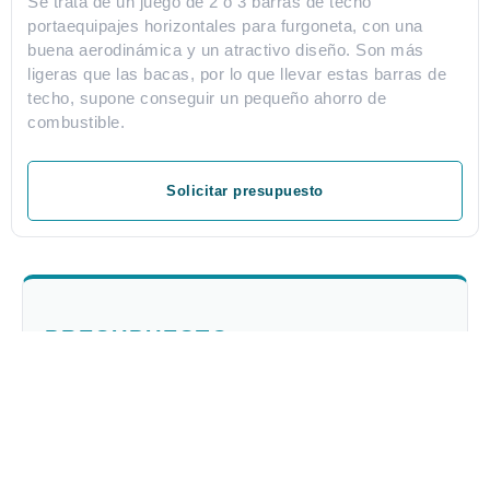
Se trata de un juego de 2 ó 3 barras de techo
portaequipajes horizontales para furgoneta, con una
buena aerodinámica y un atractivo diseño. Son más
ligeras que las bacas, por lo que llevar estas barras de
techo, supone conseguir un pequeño ahorro de
combustible.
Solicitar presupuesto
PRESUPUESTO
PERSONALIZADO
¿Necesitas que te aconsejemos?