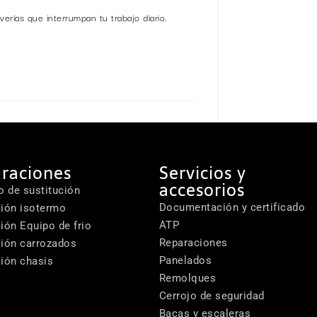
verías que interrumpan tu trabajo diario.
raciones
Servicios y
accesorios
o de sustitución
Documentación y certificado
ión isotermo
ATP
ión Equipo de frio
Reparaciones
ión carrozados
Panelados
ión chasis
Remolques
Cerrojo de seguridad
Bacas y escaleras