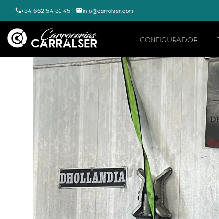
+34 662 54 31 45
|
info@carralser.com
CONFIGURADOR