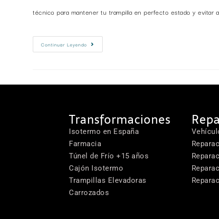
técnico para mantener tu trampilla en perfecto estado y evitar a
Continuar Leyendo
Transformaciones
Repa
Isotermo en España
Vehícul
Farmacia
Reparac
Túnel de Frío +15 años
Reparac
Cajón Isotermo
Reparac
Trampillas Elevadoras
Reparac
Carrozados